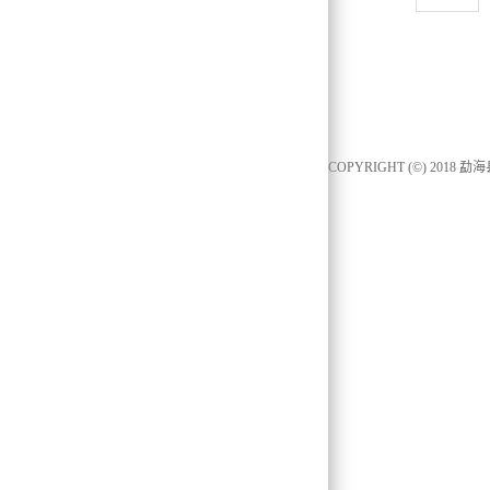
COPYRIGHT (©) 2018
勐海