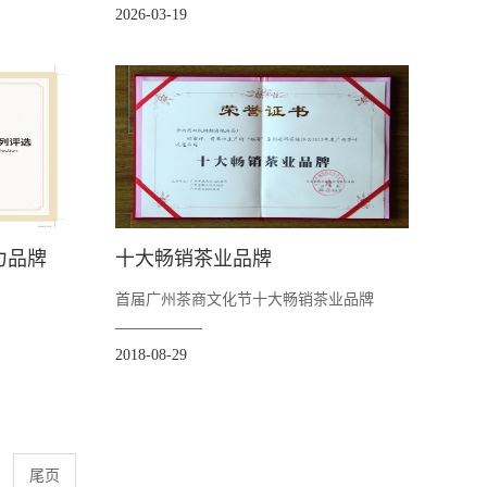
2026-03-19
力品牌
十大畅销茶业品牌
首届广州茶商文化节十大畅销茶业品牌
2018-08-29
尾页