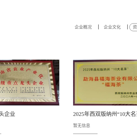
企业概况
企业文化
资
头企业
2025年西双版纳州“10大名
暂无信息