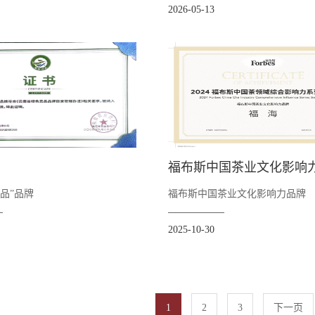
2026-05-13
福布斯中国茶业文化影响
云品”品牌
福布斯中国茶业文化影响力品牌
2025-10-30
1
2
3
下一页