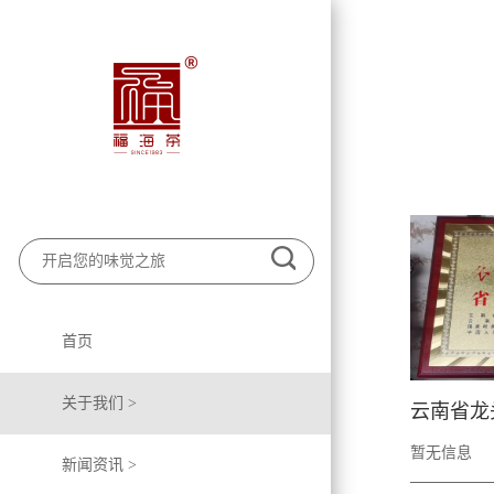
首页
关于我们 >
云南省龙
暂无信息
新闻资讯 >